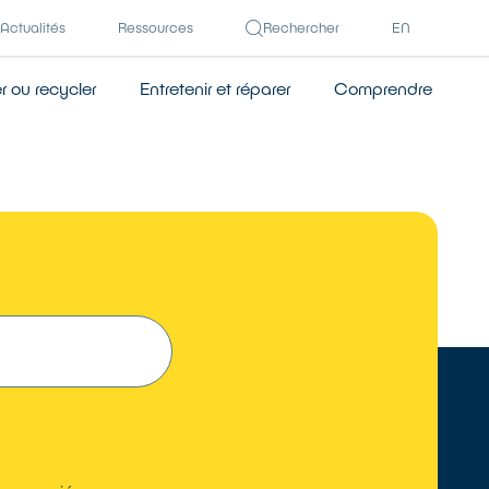
Actualités
Ressources
Rechercher
EN
 ou recycler
Entretenir et réparer
Comprendre
TROUVER