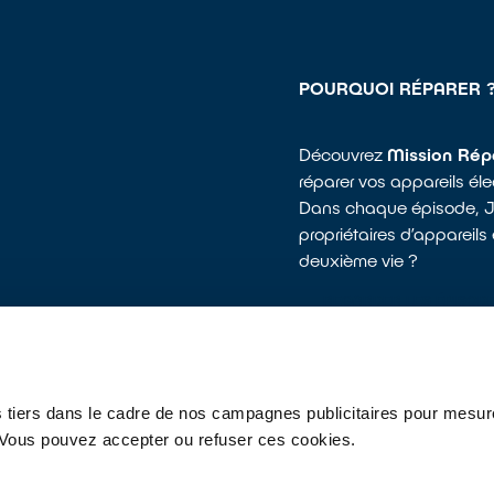
POURQUOI RÉPARER 
Découvrez
Mission Rép
réparer vos appareils él
Dans chaque épisode, Jo
propriétaires d’appareils
deuxième vie ?
REGARDER LES ÉPISOD
 tiers dans le cadre de nos campagnes publicitaires pour mesure
ivez-nous
r. Vous pouvez accepter ou refuser ces cookies.