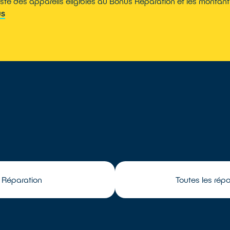
liste des appareils éligibles au Bonus Réparation et les montan
US
 Réparation
Toutes les rép