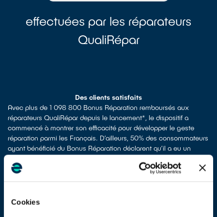
effectuées par les réparateurs
QualiRépar
Des clients satisfaits
Avec plus de 1 098 800 Bonus Réparation remboursés aux
réparateurs QualiRépar depuis le lancement*, le dispositif a
commencé à montrer son efficacité pour développer le geste
réparation parmi les Français. D’ailleurs, 50% des consommateurs
ayant bénéficié du Bonus Réparation déclarent qu’il a eu un
impact fort voire décisif dans leur décision de faire réparer leur
appareil**.
Et ils sont satisfaits : les Français attribuent la note moyenne de
4,7/5 de satisfaction aux prestations des professionnels du
réseau QualiRépar.
Cookies
Ils en parlent :