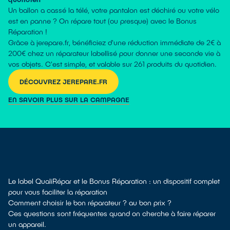
Un ballon a cassé la télé, votre pantalon est déchiré ou votre vélo
est en panne ? On répare tout (ou presque) avec le Bonus
Réparation !
Grâce à jerepare.fr, bénéficiez d'une réduction immédiate de 2€ à
200€ chez un réparateur labellisé pour donner une seconde vie à
vos objets. C'est simple, et valable sur 261 produits du quotidien.
DÉCOUVREZ JEREPARE.FR
EN SAVOIR PLUS SUR LA CAMPAGNE
Le label QualiRépar et le Bonus Réparation : un dispositif complet
pour vous faciliter la réparation
Comment choisir le bon réparateur ? au bon prix ?
Ces questions sont fréquentes quand on cherche à faire réparer
un appareil.