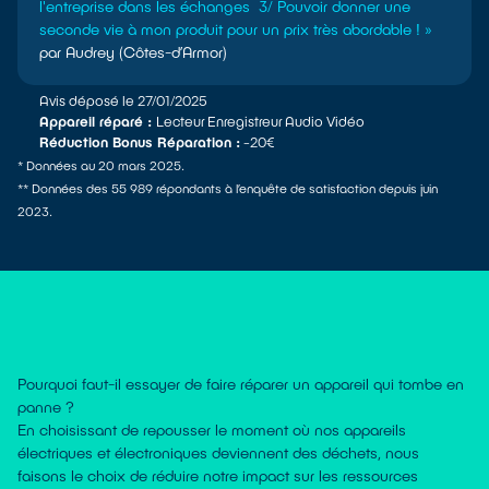
l'entreprise dans les échanges 3/ Pouvoir donner une
seconde vie à mon produit pour un prix très abordable ! »
par Audrey (Côtes-d’Armor)
Avis déposé le 27/01/2025
Appareil réparé :
Lecteur Enregistreur Audio Vidéo
Réduction Bonus Réparation :
-20€
* Données au 20 mars 2025.
** Données des 55 989 répondants à l’enquête de satisfaction depuis juin
2023.
Pourquoi faut-il essayer de faire réparer un appareil qui tombe en
panne ?
En choisissant de repousser le moment où nos appareils
électriques et électroniques deviennent des déchets, nous
faisons le choix de réduire notre impact sur les ressources