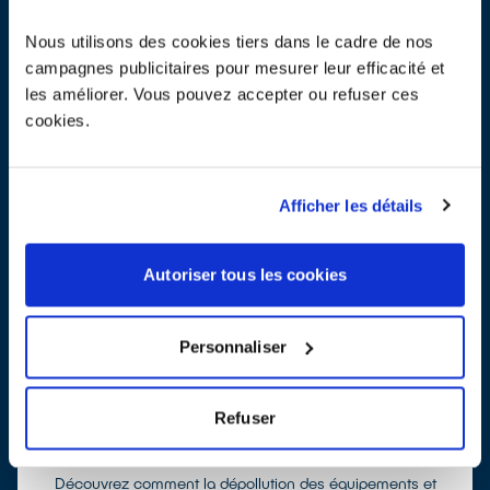
Protéger est pour nous une priorité :
la santé et l’environnement par la dépollution, la protection des
Nous utilisons des cookies tiers dans le cadre de nos
salariés et la mesure des impacts environnementaux et leur
campagnes publicitaires pour mesurer leur efficacité et
réduction ;
les améliorer. Vous pouvez accepter ou refuser ces
les ressources par l’éco-conception, la promotion de la réparation,
cookies.
le réemploi, la réutilisation et le recyclage matière ;
les emplois et l’économie sociale et solidaire par le
développement de compétences industrielles dans les territoires
et des partenariats forts ;
Afficher les détails
un cadre de vie de qualité comme le souhaitent tout simplement
les Français.
Autoriser tous les cookies
Personnaliser
Recycler c'est protéger...
Refuser
la santé
Découvrez comment la dépollution des équipements et