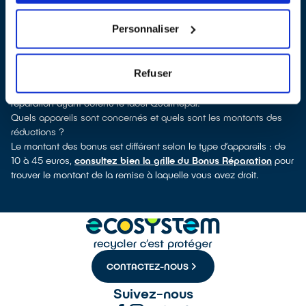
pour quels types d’appareils ce professionnel a obtenu le label.
Réfrigérateur, sèche-linge, petit électroménager, TV, informatique,
Personnaliser
outillage électroportatif : à chaque famille d’appareils son
réparateur spécialisé et labellisé QualiRépar.
Comment bénéficier du Bonus Réparation à Tours ?
Refuser
Immédiatement déduit de la facture par le réparateur, le Bonus
Réparation est en vigueur chez tous les professionnels de la
réparation ayant obtenu le label QualiRépar.
Quels appareils sont concernés et quels sont les montants des
réductions ?
Le montant des bonus est différent selon le type d’appareils : de
10 à 45 euros,
consultez bien la grille du Bonus Réparation
pour
trouver le montant de la remise à laquelle vous avez droit.
CONTACTEZ-NOUS
Suivez-nous