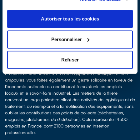
Recycler, c’est économiser les ressources et réduire l’impact
environnemental
La production d’équipements électriques neufs est génératrice de
Autoriser tous les cookies
pollution et consommatrice de ressources naturelles. Le don
permet d’éviter la fabrication de nouveaux produits en alimentant
le marché de l'occasion. Le recyclage permet d'éviter l'extraction
Personnaliser
de matières premières brutes, leur transformation et leur transport,
en utilisant à la place des matières recyclées, ce qui génère
moins de pollution et préserve nos ressources naturelles. Donner
Refuser
et recycler c'est protéger l'environnement.
Recycler c’est favoriser les emplois
En donnant une nouvelle vie à vos appareils électriques et vos
ampoules, vous faites également un geste solidaire en faveur de
l’économie nationale en contribuant à maintenir les emplois
locaux et le savoir-faire industriel. Les métiers de la filière
couvrent un large périmètre allant des activités de logistique et de
traitement, au réemploi et à la réutilisation des équipements, sans
oublier les contributions des points de collecte (déchetteries,
magasins, plateformes de distribution). Cela représente 14500
emplois en France, dont 2100 personnes en insertion
professionnelle.