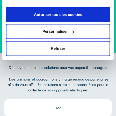
l’achat d’un équipement neuf : c’est la reprise « 1 pour 1 ».
Votre appareil n’est pas réparable et vous n’en rachetez pas
de nouveau :
en déchetterie et dans certains magasins mettant
Autoriser tous les cookies
à votre disposition des bacs de recyclage en libre accès pour les
petits équipements (moins de 25 cm de diagonale) : c’est la
reprise « 1 pour 0 ». À Lyon, Paris / région parisienne et à
Personnaliser
Toulouse, vous pouvez aussi déposer votre appareil à l’occasion
d’une de nos collectes solidaires de quartier.
Refuser
Découvrez toutes les solutions pour vos appareils ménagers
Nous animons et coordonnons un large réseau de partenaires
afin de vous offrir des solutions simples et accessibles pour la
collecte de vos appareils électriques
Don