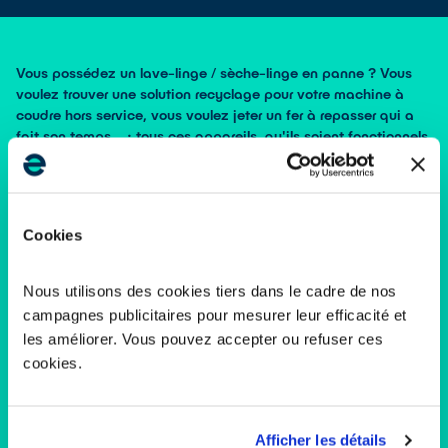
Vous possédez un lave-linge / sèche-linge en panne ? Vous
voulez trouver une solution recyclage pour votre machine à
coudre hors service, vous voulez jeter un fer à repasser qui a
fait son temps... : tous ces appareils, qu'ils soient fonctionnels
ou non, réparables ou non, même vieux, peuvent avoir une
nouvelle vie.
Que faire de mes vieux appareils électriques ?
Votre appareil fonctionne toujours ou est réparable :
réparer
Cookies
votre appareil, c’est prolonger sa durée de vie tout en faisant un
bon geste pour l’environnement. Sinon, pensez au don dans nos
réseaux solidaires ou à l’occasion de nos collectes solidaires de
Nous utilisons des cookies tiers dans le cadre de nos
quartier. Votre appareil fera des heureux parmi les plus
campagnes publicitaires pour mesurer leur efficacité et
défavorisés.
les améliorer. Vous pouvez accepter ou refuser ces
Votre appareil n’est pas réparable et vous souhaitez le
cookies.
remplacer en en achetant un nouveau :
les distributeurs
d’appareils électriques – supermarchés, magasins de bricolage,
magasins spécialisés, … - ont l’obligation de reprendre vos
équipements usagés en magasin ou à la livraison, à l’occasion de
Afficher les détails