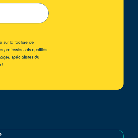
TROUVER
 sur la facture de
s professionnels qualifiés
ager, spécialistes du
 !
e