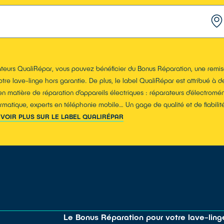
teurs QualiRépar, vous pouvez bénéficier du Bonus Réparation, une remise
tre lave-linge hors garantie. De plus, le label QualiRépar est attribué à de
n matière de réparation d’appareils électriques : réparateurs d’électromén
matique, experts en téléphonie mobile… Un gage de qualité et de fiabilité
AVOIR PLUS SUR LE LABEL QUALIRÉPAR
Le Bonus Réparation pour votre lave-ling