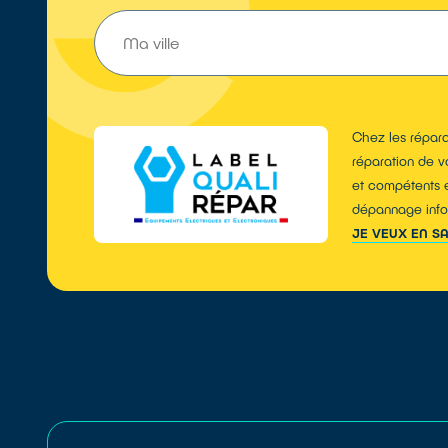
Chez les répara
réparation de vo
et compétents e
dépannage infor
JE VEUX EN S