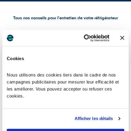
Tous nos conseils pour l'entretien de votre réfrigérateur
Frigo bien installé = frigo en bonne santé !
N’installez pas l’appareil près d’une source de chaleur (four,
radiateur, etc.) Laissez quelques centimètres entre l’appareil
Cookies
et le mur contre lequel il est placé, 1 cm de part et d’autre et
5 cm au-dessus pour garantir sa bonne ventilation. Veillez à
ne pas obturer les grilles de ventilation si l’appareil figure
Nous utilisons des cookies tiers dans le cadre de nos
dans une cuisine intégrée. Pour les frigos multi-portes, évitez
campagnes publicitaires pour mesurer leur efficacité et
de boucher les ouïes de ventilation
les améliorer. Vous pouvez accepter ou refuser ces
cookies.
Afficher les détails