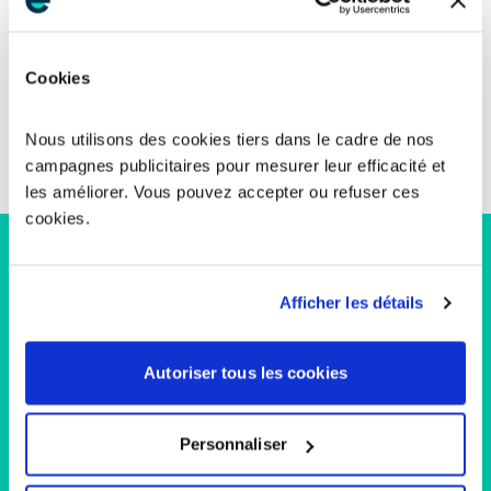
Cookies
581 kg
de CO
non émis*
2
Nous utilisons des cookies tiers dans le cadre de nos
campagnes publicitaires pour mesurer leur efficacité et
les améliorer. Vous pouvez accepter ou refuser ces
cookies.
Que va devenir mon écran plat à recycler ?
Afficher les détails
Etape 1 : Stockage dans un point de collecte
Autoriser tous les cookies
Une fois qu’il a rejoint un point de collecte, votre écran plat
va être stocké avec d’autres écrans plats : télé, ordinateurs
Personnaliser
portables, moniteurs, tablettes... Lorsqu’une quantité
suffisante d’écrans est regroupée, nous envoyons un de nos