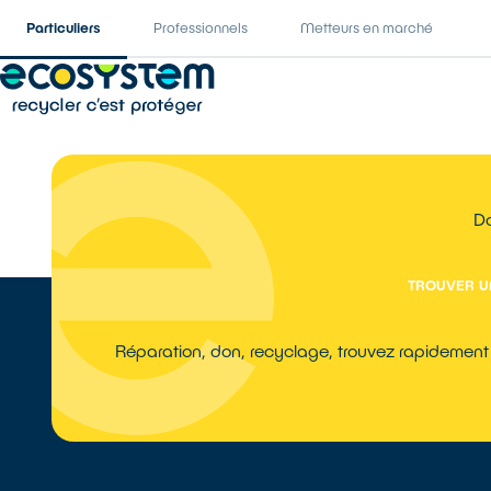
Particuliers
Professionnels
Metteurs en marché
Do
TROUVER U
Réparation, don, recyclage, trouvez rapidement u