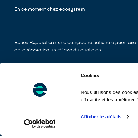
En ce moment chez
ecosystem
Bonus Réparation : une campagne nationale pour faire
de la réparation un réflexe du quotidien
Cookies
Nous utilisons des cookies
Su
efficacité et les améliore
CONTACTEZ-NOUS
Afficher les détails
Points de collecte
Que deviennent vos appareils ?
Entretenir et réparer v
©2026 ecosystem
Mentions légales et CGU
Cookies et données personnelle