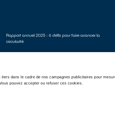
Rapport annuel 2025 : 6 défis pour faire avancer la
circularité
 tiers dans le cadre de nos campagnes publicitaires pour mesure
ivez-nous
r. Vous pouvez accepter ou refuser ces cookies.
os appareils
Réparateurs
s
Presse
Recrutement
Glossaire