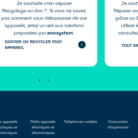
Je souhaite m’en séparer
Je souha
Recyclage ou don ? Si vous ne savez
Réparer vos
pas comment vous débarrasser de vos
grâce au B
appareils, jetez un œil aux solutions
utiliser
proposées par
ecosystem
.
consulte
DONNER OU RECYCLER MON
TOUT S
APPAREIL
s appareils
Petits appareils
Téléphones mobiles
Cartouches
ctriques et
électriques et
d’imprimante
ctroniques
électroniques