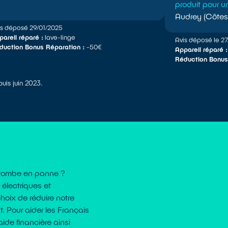
produit pour un
Audrey (Côtes
is déposé 29/01/2025
areil réparé :
lave-linge
Avis déposé le 2
duction Bonus Réparation :
-50€
Appareil réparé 
Réduction Bonus
uis juin 2023.
i tombe en panne ?
électriques et
hoix de réduire notre
t. Pour aider les Français
aide financière ainsi