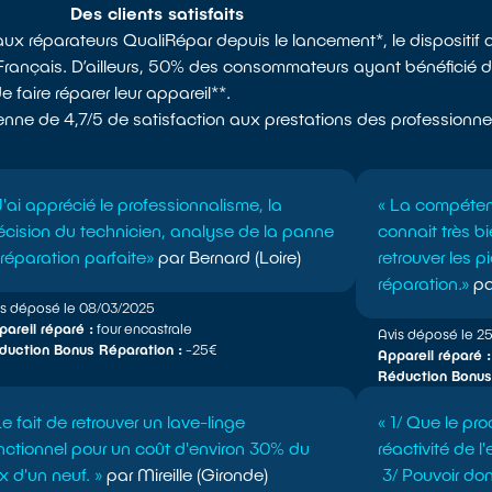
Des clients satisfaits
x réparateurs QualiRépar depuis le lancement*, le dispositi
s Français. D’ailleurs, 50% des consommateurs ayant bénéficié
de faire réparer leur appareil**.
 moyenne de 4,7/5 de satisfaction aux prestations des profession
J'ai apprécié le professionnalisme, la
« La compétenc
écision du technicien, analyse de la panne
connait très bi
 réparation parfaite»
par Bernard (Loire)
retrouver les 
réparation.»
pa
is déposé le 08/03/2025
areil réparé :
four encastrale
Avis déposé le 2
duction Bonus Réparation :
-25€
Appareil réparé :
Réduction Bonus
Le fait de retrouver un lave-linge
« 1/ Que le pro
nctionnel pour un coût d'environ 30% du
réactivité de 
ix d'un neuf. »
par Mireille (Gironde)
3/ Pouvoir do