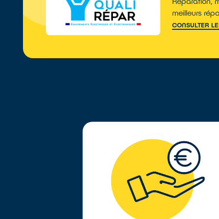
Réparation, m
meilleurs rép
CONSULTER L