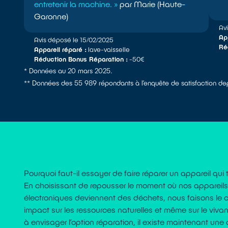
entretenir la machine. »
par Marie (Haute-
Garonne)
Av
App
Avis déposé le 15/02/2025
Ré
Appareil réparé :
lave-vaisselle
Réduction Bonus Réparation :
-50€
* Données au 20 mars 2025.
** Données des 55 989 répondants à l’enquête de satisfaction dep
Pourquoi faut-il essayer de faire réparer un appareil qu
En choisissant de repousser le moment où nos appareils 
électroniques deviennent des déchets, nous faisons le c
impact sur les ressources naturelles et même sur le vivan
à envisager l’option réparation, il existe maintenant une 