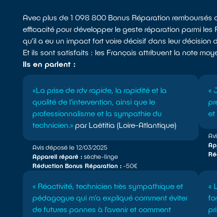
Avec plus de 1 098 800 Bonus Réparation remboursés au
efficacité pour développer le geste réparation parmi le
qu’il a eu un impact fort voire décisif dans leur décision 
Et ils sont satisfaits : les Français attribuent la note
Ils en parlent :
«La prise de rdv rapide, la rapidité et la
« 
qualité de l'intervention, ainsi que le
pr
professionnalisme et la sympathie du
et
technicien.»
par Laëtitia (Loire-Atlantique)
Av
App
Avis déposé le 12/03/2025
Ré
Appareil réparé :
sèche-linge
Réduction Bonus Réparation :
-50€
« Réactivité, technicien très sympathique et
« 
pédagogue qui m’a expliqué comment éviter
fo
de futures pannes à l’avenir et comment
pr