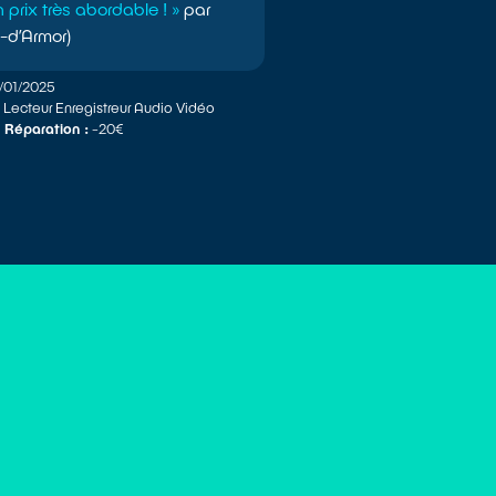
 prix très abordable ! »
par
-d’Armor)
7/01/2025
:
Lecteur Enregistreur Audio Vidéo
 Réparation :
-20€