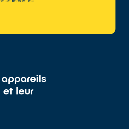
nce seulement les
 appareils
 et leur