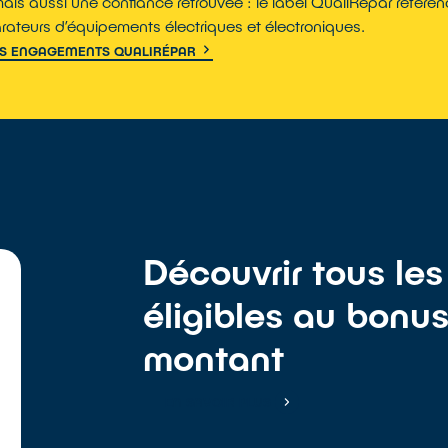
ais aussi une confiance retrouvée : le label QualiRépar référe
arateurs d’équipements électriques et électroniques.
ES ENGAGEMENTS QUALIRÉPAR
Découvrir tous les
éligibles au bonus
montant
EN SAVOIR PLUS