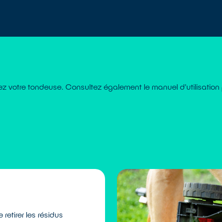
ez votre tondeuse. Consultez également le manuel d'utilisation 
Affûtez les lames régulièr
retirer les résidus
Des lames émoussées peuve