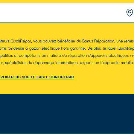
teurs QualiRépar, vous pouvez bénéficier du Bonus Réparation, une remise
otre tondeuse à gazon électrique hors garantie. De plus, le label QualiRép
qualifiés et compétents en matière de réparation d’appareils électriques : 
r, spécialistes du dépannage informatique, experts en téléphonie mobile
AVOIR PLUS SUR LE LABEL QUALIRÉPAR