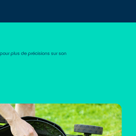
pour plus de précisions sur son
ement
Lub
nt déchiqueter l’herbe, la rendant plus
Pou