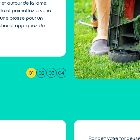
 et autour de la lame.
vulnérable aux maladies e
lle et permettez à votre
santé et une tonte nette,
z une brosse pour un
votre tondeuse une fois pa
cher et appliquez de
d'utilisation. Démontez la
une meuleuse d’angle dans
vous-même, ou confier cet
Rangez votre tondeuse