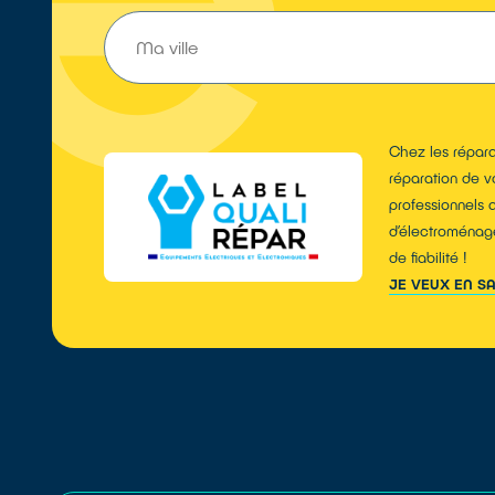
Chez les répara
réparation de v
professionnels 
d’électroménage
de fiabilité !
JE VEUX EN S