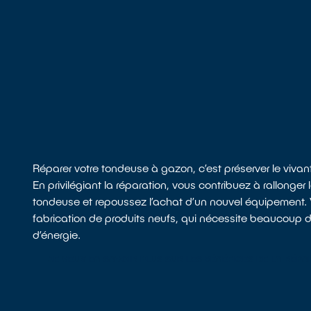
Réparer votre tondeuse à gazon, c’est préserver le vivant
En privilégiant la réparation, vous contribuez à rallonger 
tondeuse et repoussez l’achat d’un nouvel équipement. V
fabrication de produits neufs, qui nécessite beaucoup d
d’énergie.
JE VEUX EN SAVOIR PLUS SUR LES BÉNÉFICES DE LA RÉPA