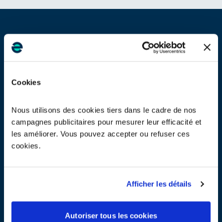
Comment faire recycler vos ampoules et vos appareils
électriques
Ampoules :
en déchetterie, supermarché, magasin de bricolage,
magasin spécialisé. La plupart des magasins sont équipés
Cookies
d’un
bac de recyclage en libre accès
.
En effet, les distributeurs d’ampoules ont tous l’obligation de
reprendre vos ampoules usagées a minima à l’occasion de
Nous utilisons des cookies tiers dans le cadre de nos
l’achat d’un équipement neuf : c’est la reprise « 1 pour 1 ».
campagnes publicitaires pour mesurer leur efficacité et
Les plus gros distributeurs doivent offrir une solution de
les améliorer. Vous pouvez accepter ou refuser ces
collecte sans obligation d’achat, c’est la reprise « 1 pour 0 ».
cookies.
Appareils électriques :
Votre appareil fonctionne toujours ou est réparable :
réparer votre appareil,
c’est prolonger sa durée de vie tout
en faisant un bon geste pour l’environnement.
Afficher les détails
Sinon,
pensez au don
dans nos réseaux solidaires ou à
l’occasion de
nos collectes solidaires de quartier
.
Votre
appareil fera des heureux parmi les plus défavorisés.
Autoriser tous les cookies