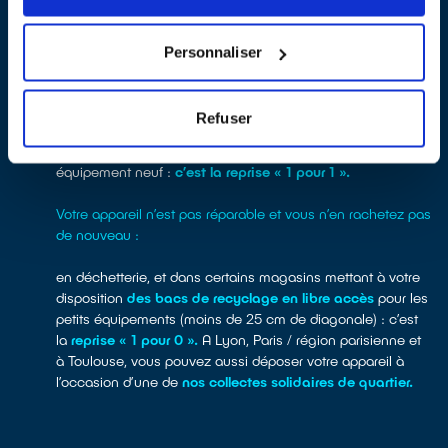
Votre appareil n’est pas réparable et vous souhaitez le
remplacer en en achetant un nouveau :
Personnaliser
les distributeurs d’appareils électriques – supermarchés,
magasins de bricolage, magasins spécialisés, … ont
Refuser
l’obligation de reprendre vos équipements usagés en
magasin ou à la livraison, à l’occasion de l’achat d’un
équipement neuf :
c’est la reprise « 1 pour 1 ».
Votre appareil n’est pas réparable et vous n’en rachetez pas
de nouveau :
en déchetterie, et dans certains magasins mettant à votre
disposition
des bacs de recyclage en libre accès
pour les
petits équipements (moins de 25 cm de diagonale) : c’est
la
reprise « 1 pour 0 ».
A Lyon, Paris / région parisienne et
à Toulouse, vous pouvez aussi déposer votre appareil à
l’occasion d’une de
nos collectes solidaires de quartier.