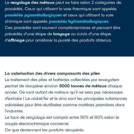
Le
recyclage des métaux
peut se faire selon 2 catégories de
procédés. Ceux qui utilisent la voie thermique sont appelés
procédés pyrométallurgiques
et ceux qui utilisent la voie
chimique sont appelés
procédés hydrométallurgiques
.
Ces procédés sont souvent complémentaires et peuvent être
précédés d'une étape de
broyage
ou suivis d'une étape
d'
affinage
pour améliorer la pureté des produits obtenus.
La valorisation des divers composants des piles
Le traitement des piles et batteries collectées par ecosystem
permet de récupérer environ
5000 tonnes de métaux
chaque
année. Ce sont autant de métaux qu’il ne sera pas nécessaire
d’extraire ! Le nickel/fer et le zinc sont les principales substances
valorisées pour être réutilisées comme matières premières dans
l'industrie.
Le taux de recyclage est compris entre 50% et 80% selon le
couple électrochimique concerné.
Ce que deviennent les produits récupérés