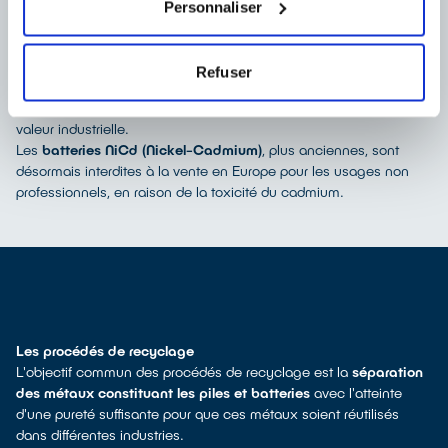
Lorsqu’elles sont usées, rapportez-les rapidement dans les points
Personnaliser
de collecte.
Les batteries rechargeables NiMH et NiCd
Les
batteries NiMH (Nickel Métal Hydrure)
sont plus fréquentes
Refuser
dans les piles rechargeables domestiques. Elles se recyclent bien
et permettent de récupérer nickel et cobalt, deux métaux à forte
valeur industrielle.
Les
batteries NiCd (Nickel-Cadmium)
, plus anciennes, sont
désormais interdites à la vente en Europe pour les usages non
professionnels, en raison de la toxicité du cadmium.
Les procédés de recyclage
L'objectif commun des procédés de recyclage est la
séparation
des métaux constituant les piles et batteries
avec l'atteinte
d'une pureté suffisante pour que ces métaux soient réutilisés
dans différentes industries.