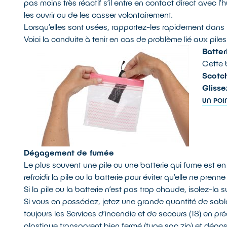
pas moins très réactif s’il entre en contact direct avec l’
les ouvrir ou de les casser volontairement.
Lorsqu’elles sont usées, rapportez-les rapidement dans l
Voici la conduite à tenir en cas de problème lié aux piles 
Batter
Cette b
Scotc
Glisse
UN POI
Dégagement de fumée
Le plus souvent une pile ou une batterie qui fume est en
refroidir la pile ou la batterie pour éviter qu’elle ne prenne
Si la pile ou la batterie n’est pas trop chaude, isolez-la s
Si vous en possédez, jetez une grande quantité de sable 
toujours les Services d’incendie et de secours (18) en pré
plastique transparent bien fermé (type sac zip) et dépos