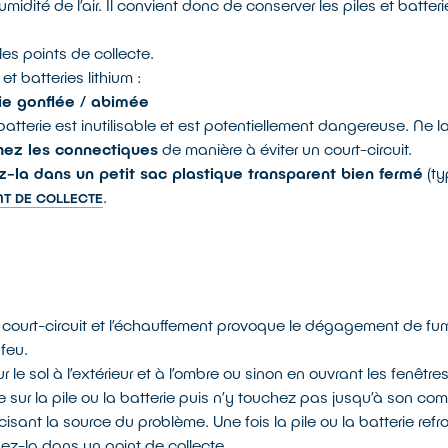
humidité de l’air. Il convient donc de conserver les piles et batte
es points de collecte.
et batteries lithium :
ie gonflée / abimée
atterie est inutilisable et est potentiellement dangereuse. Ne l
hez les connectiques
de manière à éviter un court-circuit.
z-la dans un petit sac plastique transparent bien fermé
(ty
.
NT DE COLLECTE
 court-circuit et l’échauffement provoque le dégagement de fumé
 feu.
ur le sol à l’extérieur et à l’ombre ou sinon en ouvrant les fenêtres
sur la pile ou la batterie puis n’y touchez pas jusqu’à son co
cisant la source du problème. Une fois la pile ou la batterie refr
ez-la dans un point de collecte.