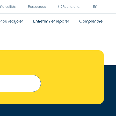
Actualités
Ressources
Rechercher
EN
 ou recycler
Entretenir et réparer
Comprendre
TROUVER