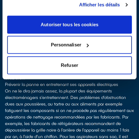
ayant obtenu le label QualiRépar. Il est déduit instantanément et
Afficher les détails
de manière visible de la facture de réparation.
Autoriser tous les cookies
Personnaliser
Quels équipements sont concernés et quels sont les montants
des bonus financiers ?
Le montant des bonus est différent selon le type d’appareils : de
15 à 60 euros,
consultez bien la grille officielle du Bonus
Refuser
Réparation
pour repérer le montant de la remise à laquelle vous
avez droit.
Prévenir la panne en entretenant ses appareils électriques
On ne le dira jamais assez, la plupart des équipements
électroménagers s’entretiennent. Des problèmes d’obstruction
dues aux poussières, au tartre ou aux aliments par exemple
fatiguent les composants si on ne procède pas régulièrement aux
opérations de nettoyage recommandées par les fabricants. Par
exemple, les fabricants de réfrigérateurs recommandent de
dépoussiérer la grille noire à l’arrière de l’appareil au moins 1 fois
par an, à l’aide d’un chiffon. Pour les aspirateurs sans sac, il est