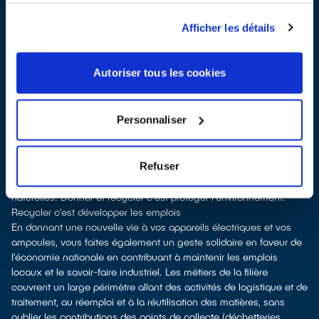
surface de vente
À Rennes, les points de collecte, partenaires d'
ecosystem
, nous
Afficher les détails
remettent ensuite les équipements collectés afin que nous
procédions à leur dépollution et leur recyclage.
Recycler c’est protéger la santé, l'environnement et les
Autoriser tous les cookies
ressources naturelles
La production d’appareils électriques neufs est génératrice de
pollution et consommatrice de ressources naturelles. Donner son
Personnaliser
appareil permet d’éviter la fabrication de nouveaux produits en
alimentant le marché de l'occasion. Le recyclage permet d'éviter
l'extraction de matières premières brutes, leur transformation et
Refuser
leur transport, en utilisant à la place des matières recyclées, ce
qui génère moins de pollution et préserve nos ressources
naturelles. Donner et recycler c'est protéger l'environnement.
Recycler c’est développer les emplois
En donnant une nouvelle vie à vos appareils électriques et vos
ampoules, vous faites également un geste solidaire en faveur de
l’économie nationale en contribuant à maintenir les emplois
locaux et le savoir-faire industriel. Les métiers de la filière
couvrent un large périmètre allant des activités de logistique et de
traitement, au réemploi et à la réutilisation des matières, sans
oublier les contributions des points de collecte (déchetteries,