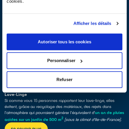
cookies.
Imprimante
Si comme vous 10 personnes rapportent leur imprimante, elles
évitent, grâce au recyclage des matériaux, des rejets dans
l'atmosphère qui pourraient générer l'équivalent d'
un an de pluies
Afficher les détails
2
acides sur un jardin de 100 m
[sous le climat d'Ile-de-France].
EN SAVOIR PLUS
Autoriser tous les cookies
Personnaliser
Refuser
Lave-Linge
Si comme vous 15 personnes rapportent leur lave-linge, elles
évitent, grâce au recyclage des matériaux, des rejets dans
l'atmosphère qui pourraient générer l'équivalent d'
un an de pluies
2
acides sur un jardin de 500 m
[sous le climat d'Ile-de-France].