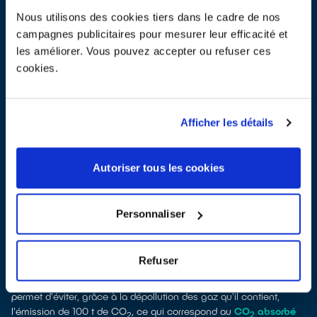
Nous utilisons des cookies tiers dans le cadre de nos
campagnes publicitaires pour mesurer leur efficacité et
Aspirateur
les améliorer. Vous pouvez accepter ou refuser ces
Si comme vous 100 personnes rapportent leur aspirateur, cela
cookies.
permet d'éviter, grâce au recyclage des matériaux, l'émission de
423 kg de CO
, soit l'équivalent de
280 trajets Paris-Brest en
2
train.
Afficher les détails
EN SAVOIR PLUS SUR LE RECYCLAGE DES ASPIRATEURS
Autoriser tous les cookies
Personnaliser
Refuser
Réfrigérateur
Si comme vous 100 personnes rapportent leur réfrigérateur, cela
permet d'éviter, grâce à la dépollution des gaz qu'il contient,
l'émission de 100 t de CO
, ce qui correspond au
CO
absorbé
2
2