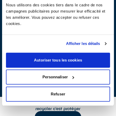
Découvrir le fonctionnement d’une pile et ses propriétés
Nous utilisons des cookies tiers dans le cadre de nos
Faire comprendre la différence entre pile et batterie.
campagnes publicitaires pour mesurer leur efficacité et
Applications :
les améliorer. Vous pouvez accepter ou refuser ces
Savoir créer et détecter une énergie thermique et électrique.
cookies.
Comprendre le cycle d’une pile.
Afficher les détails
Télécharger la fiche atelier
Autoriser tous les cookies
Atelier 8 : Construis ta pile
PDF - 540 ko
Personnaliser
Refuser