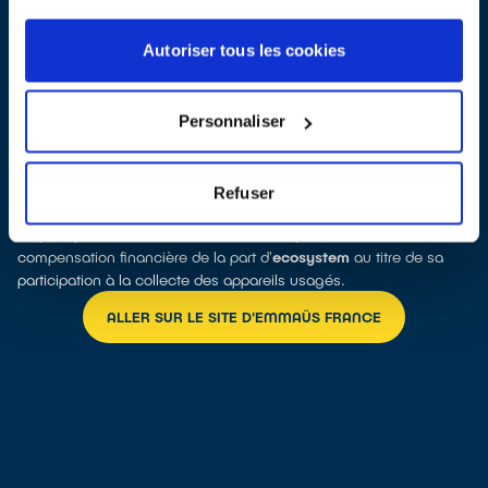
appareils encore en état de fonctionnement.
Depuis 2011,
ecosystem
participe à la diversification des activités
Autoriser tous les cookies
d’Emmaüs par le soutien apporté aux Ateliers du Bocage, filiale
spécialisée dans la réparation des téléphones mobiles. Une
convention « communication et développement » a également
été signée afin de favoriser la montée en puissance du réseau
Personnaliser
Emmaüs dans le domaine de la réparation.
Enfin,
ecosystem
soutient financièrement Emmaüs selon les
tonnages d'appareils non-réemployés remis dans la filière de
Refuser
recyclage. Ainsi, même si l'appareil que vous donnez à Emmaüs
ne peut pas être remis en état, Emmaüs perçoit une
compensation financière de la part d'
ecosystem
au titre de sa
participation à la collecte des appareils usagés.
ALLER SUR LE SITE D'EMMAÜS FRANCE