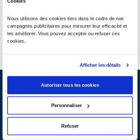
Cookies
comment fonctionne un circuit.
Répondre à un quiz pour tout savoir sur les piles et petites
batteries.
Nous utilisons des cookies tiers dans le cadre de nos
campagnes publicitaires pour mesurer leur efficacité et
Sensibiliser
les améliorer. Vous pouvez accepter ou refuser ces
cookies.
Partager :
Afficher les détails
Autoriser tous les cookies
Télécharger la fiche atelier :
Personnaliser
Atelier 2 : Electro-quiz sur les piles et
accumulateurs
PDF - 1 151 ko
Refuser