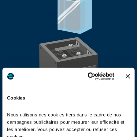
Cookies
Nous utilisons des cookies tiers dans le cadre de nos
1899
campagnes publicitaires pour mesurer leur efficacité et
En 1899,
Waldmar Jungner, un Suédois, inventa la batterie ou
les améliorer. Vous pouvez accepter ou refuser ces
accumulateur au nickel-cadmium.
cookies.