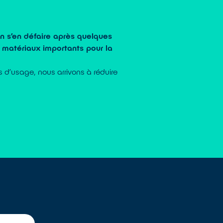
n s’en défaire après quelques
s matériaux importants pour la
s d’usage, nous arrivons à réduire