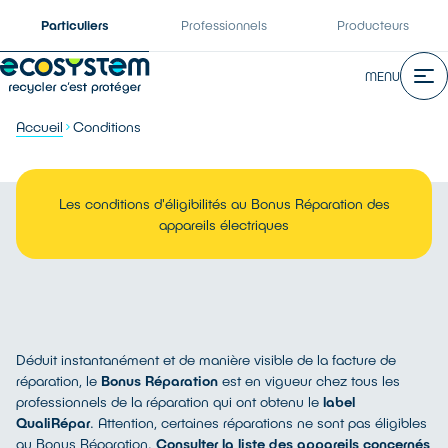
Particuliers
Professionnels
Producteurs
MENU
Accueil
Conditions
Les conditions d'éligibilités au Bonus Réparation des
appareils électriques
Déduit instantanément et de manière visible de la facture de
réparation, le
Bonus Réparation
est en vigueur chez tous les
professionnels de la réparation qui ont obtenu le
label
QualiRépar
. Attention, certaines réparations ne sont pas éligibles
au Bonus Réparation.
Consulter la liste des appareils concernés