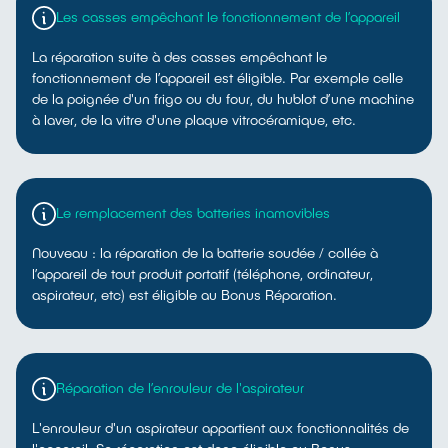
Dommages relevant des garanties légales des vices
Les casses empêchant le fonctionnement de l’appareil
cachés
Dommages d'ordre esthétique ou n'empêchant pas le
La réparation suite à des casses empêchant le
fonctionnement de l'appareil
fonctionnement de l’appareil est éligible. Par exemple celle
Problème causé par un facteur externe à l'appareil
de la poignée d'un frigo ou du four, du hublot d’une machine
(exemple défaut de montage ou d'installation, dont
à laver, de la vitre d'une plaque vitrocéramique, etc.
électrique, hydraulique ou logicielle)
Remplacement des consommables, accessoires et
batteries amovibles
Opération de maintenance dont logicielle (les
Le remplacement des batteries inamovibles
opérations rendues nécessaires par des
dysfonctionnements ou des défauts logiciels ne sont
Nouveau : la réparation de la batterie soudée / collée à
pas éligibles au Fonds Réparation).
l’appareil de tout produit portatif (téléphone, ordinateur,
aspirateur, etc) est éligible au Bonus Réparation.
Réparation de l’enrouleur de l'aspirateur
L'enrouleur d'un aspirateur appartient aux fonctionnalités de