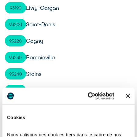
Livry-Gargan
93190
Saint-Denis
93200
Gagny
93220
Romainville
93230
Stains
93240
Villemomble
93250
Les Lilas
93260
Cookies
Sevran
93270
Nous utilisons des cookies tiers dans le cadre de nos