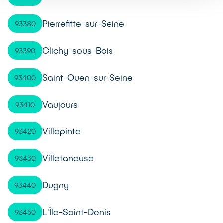
Pierrefitte-sur-Seine
93380
Clichy-sous-Bois
93390
Saint-Ouen-sur-Seine
93400
Vaujours
93410
Villepinte
93420
Villetaneuse
93430
Dugny
93440
L'Île-Saint-Denis
93450