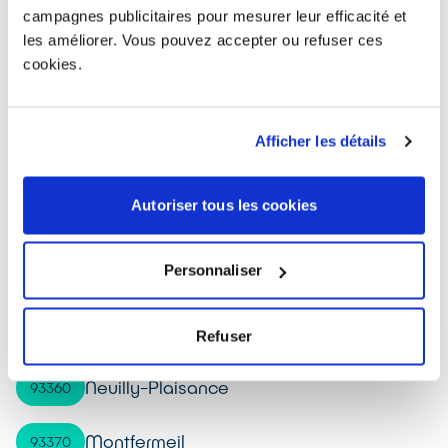
Tremblay-en-France
93290
campagnes publicitaires pour mesurer leur efficacité et
les améliorer. Vous pouvez accepter ou refuser ces
Aubervilliers
93300
cookies.
Le Pré-Saint-Gervais
93310
Afficher les détails
Les Pavillons-sous-Bois
93320
Autoriser tous les cookies
Neuilly-sur-Marne
93330
Personnaliser
Le Raincy
93340
Le Bourget
93350
Refuser
Neuilly-Plaisance
93360
Montfermeil
93370