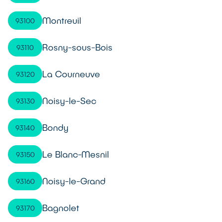
Montreuil
93100
Rosny-sous-Bois
93110
La Courneuve
93120
Noisy-le-Sec
93130
Bondy
93140
Le Blanc-Mesnil
93150
Noisy-le-Grand
93160
Bagnolet
93170