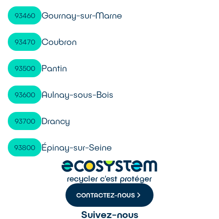
Gournay-sur-Marne
93460
Coubron
93470
Pantin
93500
Aulnay-sous-Bois
93600
Drancy
93700
Épinay-sur-Seine
93800
CONTACTEZ-NOUS
Suivez-nous