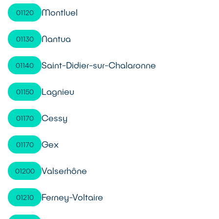
Montluel
01120
Nantua
01130
Saint-Didier-sur-Chalaronne
01140
Lagnieu
01150
Cessy
01170
Gex
01170
Valserhône
01200
Ferney-Voltaire
01210