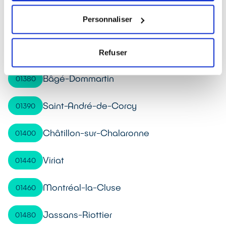
Personnaliser
Béligneux
01360
Loyettes
01360
Refuser
Bâgé-Dommartin
01380
Saint-André-de-Corcy
01390
Châtillon-sur-Chalaronne
01400
Viriat
01440
Montréal-la-Cluse
01460
Jassans-Riottier
01480