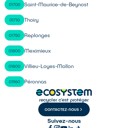
Saint-Maurice-de-Beynost
01700
Thoiry
01710
Replonges
01750
Meximieux
01800
Villieu-Loyes-Mollon
01800
Péronnas
01960
CONTACTEZ-NOUS
Suivez-nous