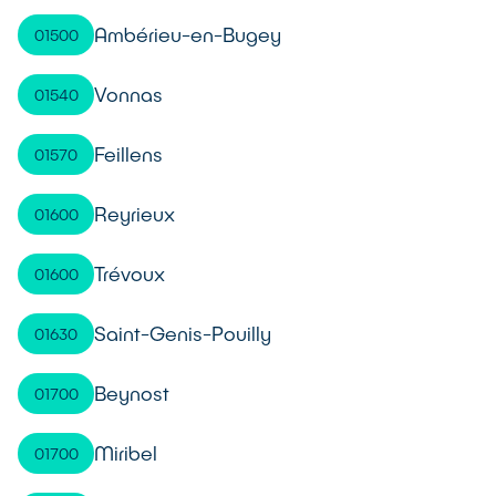
Ambérieu-en-Bugey
01500
Vonnas
01540
Feillens
01570
Reyrieux
01600
Trévoux
01600
Saint-Genis-Pouilly
01630
Beynost
01700
Miribel
01700