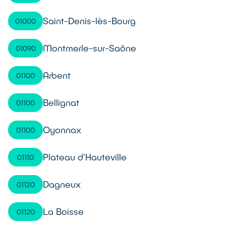
Saint-Denis-lès-Bourg
01000
Montmerle-sur-Saône
01090
Arbent
01100
Bellignat
01100
Oyonnax
01100
Plateau d'Hauteville
01110
Dagneux
01120
La Boisse
01120