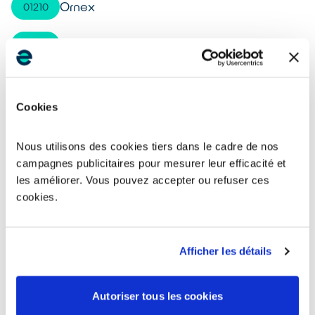
Ornex
01210
Divonne-les-Bains
01220
Ceyzériat
01250
Cookies
Prévessin-Moëns
01280
Nous utilisons des cookies tiers dans le cadre de nos
Belley
01300
campagnes publicitaires pour mesurer leur efficacité et
les améliorer. Vous pouvez accepter ou refuser ces
Villars-les-Dombes
01330
cookies.
Attignat
01340
Afficher les détails
Culoz
01350
Autoriser tous les cookies
Balan
01360