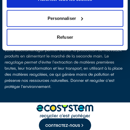
À Ris-Orangis, les points de collecte, partenaires de notre éco-
organisme
ecosystem
, nous remettent ensuite les appareils
collectés afin que nous procédions à leur dépollution et leur
Personnaliser
recyclage.
Recycler c’est protéger la santé, l'environnement et les
ressources naturelles
Refuser
La fabrication d’équipements électriques neufs est génératrice de
pollution et consommatrice de ressources naturelles. Donner
votre électroménager permet d’éviter la production de nouveaux
produits en alimentant le marché de la seconde main. Le
recyclage permet d'éviter l'extraction de matières premières
brutes, leur transformation et leur transport, en utilisant à la place
des matières recyclées, ce qui génère moins de pollution et
préserve nos ressources naturelles. Donner et recycler c'est
protéger l'environnement.
CONTACTEZ-NOUS