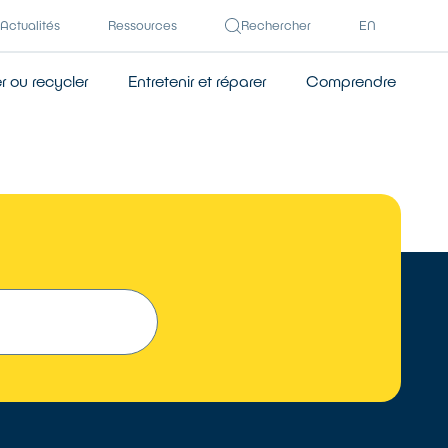
Actualités
Ressources
Rechercher
EN
 ou recycler
Entretenir et réparer
Comprendre
TROUVER