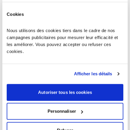
Delle
90100
Cookies
Giromagny
90200
Nous utilisons des cookies tiers dans le cadre de nos
campagnes publicitaires pour mesurer leur efficacité et
Offemont
90300
les améliorer. Vous pouvez accepter ou refuser ces
cookies.
Valdoie
90300
Afficher les détails
Danjoutin
90400
Beaucourt
90500
Autoriser tous les cookies
Grandvillars
90600
Personnaliser
Châtenois-les-Forges
90700