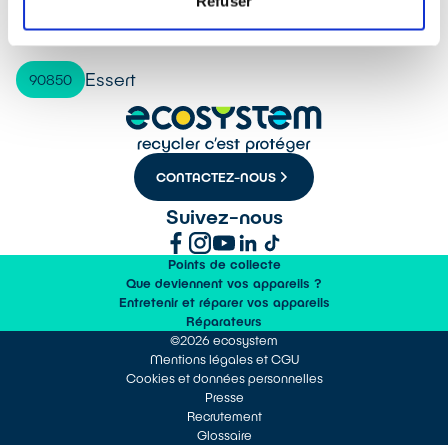
Refuser
Bavilliers
90800
Essert
90850
CONTACTEZ-NOUS
Suivez-nous
Points de collecte
Que deviennent vos appareils ?
Entretenir et réparer vos appareils
Réparateurs
©2026 ecosystem
Mentions légales et CGU
Cookies et données personnelles
Presse
Recrutement
Glossaire