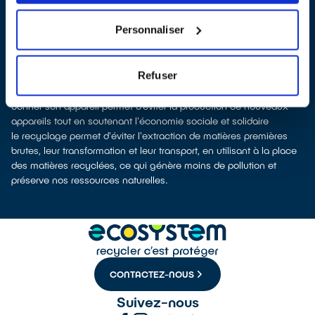
notre éco-organisme
ecosystem
, nous remettent ensuite les
appareils collectés afin que nous prenions en charge leur
Personnaliser
dépollution et leur recyclage.
Recycler c’est protéger la santé, l'environnement et les
ressources naturelles
Refuser
La production d’équipements électriques neufs est émettrice de
pollution et consommatrice de ressources naturelles.
donner son appareil permet d’éviter la production de nouveaux
appareils tout en soutenant l'économie sociale et solidaire
le recyclage permet d'éviter l'extraction de matières premières
brutes, leur transformation et leur transport, en utilisant à la place
des matières recyclées, ce qui génère moins de pollution et
préserve nos ressources naturelles.
CONTACTEZ-NOUS
Suivez-nous