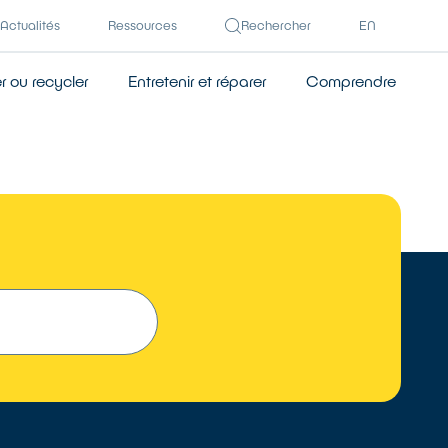
Actualités
Ressources
Rechercher
EN
 ou recycler
Entretenir et réparer
Comprendre
TROUVER