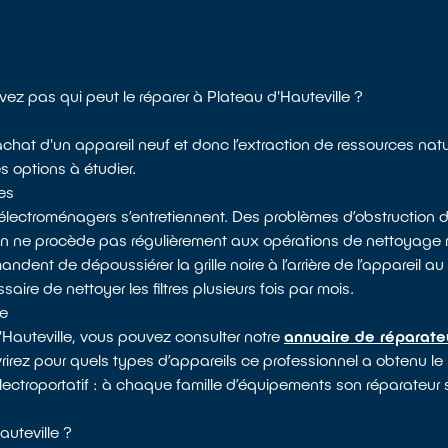
vez pas qui peut le réparer à Plateau d'Hauteville ?
l’achat d'un appareil neuf et donc l’extraction de ressources na
es options à étudier.
es
électroménagers s’entretiennent. Des problèmes d’obstruction d
 on ne procède pas régulièrement aux opérations de nettoyag
dent de dépoussiérer la grille noire à l’arrière de l’appareil au 
saire de nettoyer les filtres plusieurs fois par mois.
le
'Hauteville, vous pouvez consulter notre
annuaire de réparate
rirez pour quels types d’appareils ce professionnel a obtenu le l
électroportatif : à chaque famille d’équipements son réparateur 
uteville ?