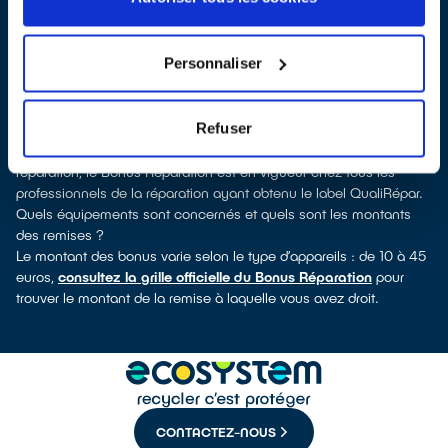
QualiRépar
. En cliquant sur la fiche détaillée du réparateur, vous
verrez pour quels types d’appareils ce professionnel a obtenu le
label. Réfrigérateur, sèche-linge, petit électroménager, télévision,
Personnaliser
téléphone mobile, outils électriques : à chaque famille
d’équipements son réparateur spécialisé et labellisé QualiRépar.
Consulter l’annuaire
Refuser
Comment bénéficier du Bonus Réparation à Montluel ?
Déduit instantanément et de manière visible de la facture de
réparation, le Bonus Réparation est en vigueur chez tous les
professionnels de la réparation ayant obtenu le label QualiRépar.
Quels équipements sont concernés et quels sont les montants
des remises ?
Le montant des bonus varie selon le type d’appareils : de 10 à 45
euros,
consultez la grille officielle du Bonus Réparation
pour
trouver le montant de la remise à laquelle vous avez droit.
CONTACTEZ-NOUS