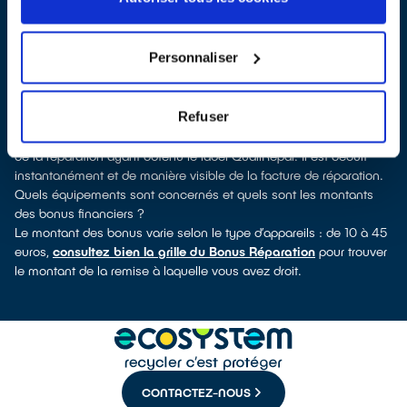
QualiRépar
. En cliquant sur la fiche détaillée du réparateur, vous
découvrirez pour quels types d’appareils ce professionnel a
obtenu le label. Congélateur, lave-vaisselle, petit électroménager,
Personnaliser
TV, smartphone, outils électriques : à chaque famille d’appareils
son réparateur spécialisé et labellisé QualiRépar.
Consulter l’annuaire
Refuser
Comment bénéficier du Bonus Réparation à Valserhône ?
Le Bonus Réparation est en vigueur chez tous les professionnels
de la réparation ayant obtenu le label QualiRépar. Il est déduit
instantanément et de manière visible de la facture de réparation.
Quels équipements sont concernés et quels sont les montants
des bonus financiers ?
Le montant des bonus varie selon le type d’appareils : de 10 à 45
euros,
consultez bien la grille du Bonus Réparation
pour trouver
le montant de la remise à laquelle vous avez droit.
CONTACTEZ-NOUS