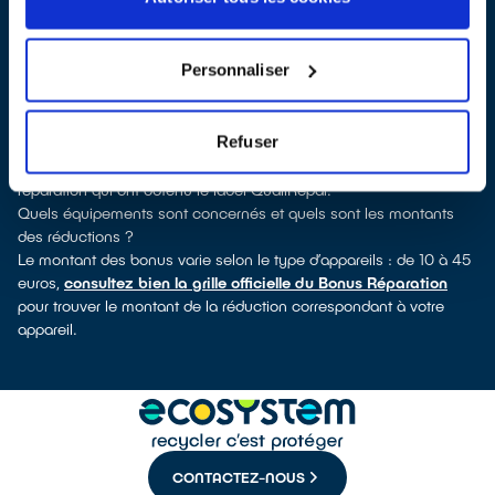
découvrirez pour quels types d’appareils ce professionnel a
obtenu le label. Réfrigérateur, lave-linge, petit électroménager,
télé, smartphone, outils électriques : à chaque famille d’appareils
Personnaliser
son réparateur spécialisé et labellisé QualiRépar.
Consulter l’annuaire
Comment bénéficier du Bonus Réparation à Saint-Yorre ?
Refuser
Immédiatement déduit de la facture par le réparateur, le Bonus
Réparation est en vigueur chez tous les professionnels de la
réparation qui ont obtenu le label QualiRépar.
Quels équipements sont concernés et quels sont les montants
des réductions ?
Le montant des bonus varie selon le type d’appareils : de 10 à 45
euros,
consultez bien la grille officielle du Bonus Réparation
pour trouver le montant de la réduction correspondant à votre
appareil.
CONTACTEZ-NOUS