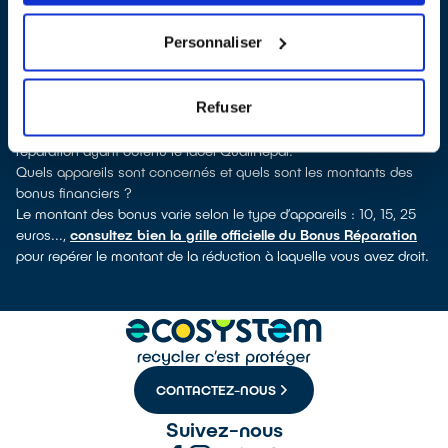
découvrirez pour quels types d’appareils ce professionnel a
obtenu le label. Congélateur, lave-linge, petit électroménager,
Personnaliser
télévision, téléphone mobile, outils électriques : à chaque famille
d’équipements son réparateur spécialisé et labellisé QualiRépar.
Comment bénéficier du Bonus Réparation à Domérat ?
Refuser
Immédiatement déduit de la facture par le réparateur, le Bonus
Réparation est en vigueur chez tous les professionnels de la
réparation ayant obtenu le label QualiRépar.
Quels appareils sont concernés et quels sont les montants des
bonus financiers ?
Le montant des bonus varie selon le type d’appareils : 10, 15, 25
euros...,
consultez bien la grille officielle du Bonus Réparation
pour repérer le montant de la réduction à laquelle vous avez droit.
CONTACTEZ-NOUS
Suivez-nous