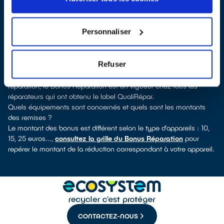
QualiRépar
. En cliquant sur la fiche détaillée du réparateur, vous
verrez pour quels types d’appareils ce professionnel a obtenu le
label. Congélateur, sèche-linge, petit électroménager, télé,
Personnaliser
smartphone, outillage électroportatif : à chaque famille
d’équipements son réparateur spécialisé et labellisé QualiRépar.
Consulter l’annuaire
Refuser
Comment bénéficier du Bonus Réparation à Digne-les-Bains ?
Déduit instantanément et de manière visible de la facture de
réparation, le Bonus Réparation est en vigueur chez tous les
réparateurs qui ont obtenu le label QualiRépar.
Quels équipements sont concernés et quels sont les montants
des remises ?
Le montant des bonus est différent selon le type d’appareils : 10,
15, 25 euros...,
consultez la grille du Bonus Réparation
pour
repérer le montant de la réduction correspondant à votre appareil.
CONTACTEZ-NOUS