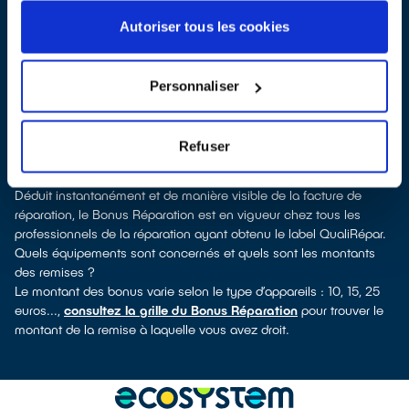
Pour trouver un réparateur d’appareils électriques à La Colle-sur-
Loup, vous pouvez consulter notre
annuaire de réparateurs
Autoriser tous les cookies
labellisés QualiRépar
. En cliquant sur la fiche détaillée du
réparateur, vous verrez pour quels types d’appareils ce
professionnel a obtenu le label. Congélateur, sèche-linge, petit
Personnaliser
électroménager, télévision, smartphone, outils électriques : à
chaque famille d’équipements son réparateur spécialisé et
labellisé QualiRépar.
Refuser
Consulter l’annuaire
Comment bénéficier du Bonus Réparation à La Colle-sur-Loup ?
Déduit instantanément et de manière visible de la facture de
réparation, le Bonus Réparation est en vigueur chez tous les
professionnels de la réparation ayant obtenu le label QualiRépar.
Quels équipements sont concernés et quels sont les montants
des remises ?
Le montant des bonus varie selon le type d’appareils : 10, 15, 25
euros...,
consultez la grille du Bonus Réparation
pour trouver le
montant de la remise à laquelle vous avez droit.