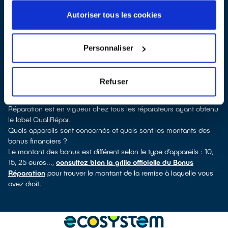
Grasse, vous pouvez consulter notre
annuaire de réparateurs
labellisés QualiRépar
. En cliquant sur la fiche détaillée du
Autoriser tous les cookies
réparateur, vous découvrirez pour quels types d’appareils ce
professionnel a obtenu le label. Réfrigérateur, lave-vaisselle, petit
électroménager, télévision, informatique, outillage électroportatif :
Personnaliser
à chaque famille d’appareils son réparateur spécialisé et labellisé
QualiRépar.
Comment bénéficier du Bonus Réparation à Châteauneuf-Grasse
Refuser
?
Immédiatement déduit de la facture par le réparateur, le Bonus
Réparation est en vigueur chez tous les réparateurs ayant obtenu
le label QualiRépar.
Quels appareils sont concernés et quels sont les montants des
bonus financiers ?
Le montant des bonus est différent selon le type d’appareils : 10,
15, 25 euros...,
consultez bien la grille officielle du Bonus
Réparation
pour trouver le montant de la remise à laquelle vous
avez droit.