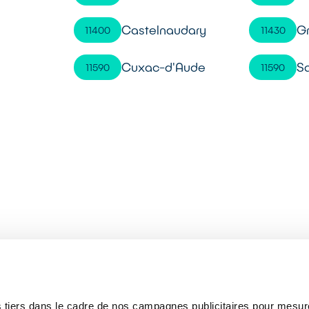
Castelnaudary
G
11400
11430
Cuxac-d'Aude
Sa
11590
11590
 tiers dans le cadre de nos campagnes publicitaires pour mesure