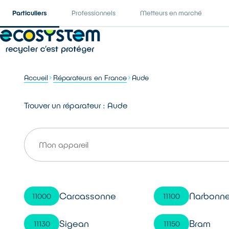
Particuliers
Professionnels
Metteurs en marché
Accueil
Réparateurs en France
Aude
Trouver un réparateur : Aude
Carcassonne
Narbonn
11000
11100
Sigean
Bram
11130
11150