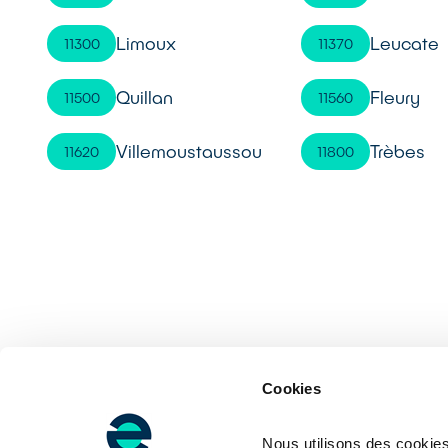
Limoux
Leucate
11300
11370
Quillan
Fleury
11500
11560
Villemoustaussou
Trèbes
11620
11800
Cookies
Nous utilisons des cookies