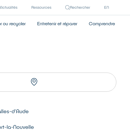
Actualités
Ressources
Rechercher
EN
 ou recycler
Entretenir et réparer
Comprendre
TROUVER UN RÉPARATEUR
alles-d'Aude
rt-la-Nouvelle