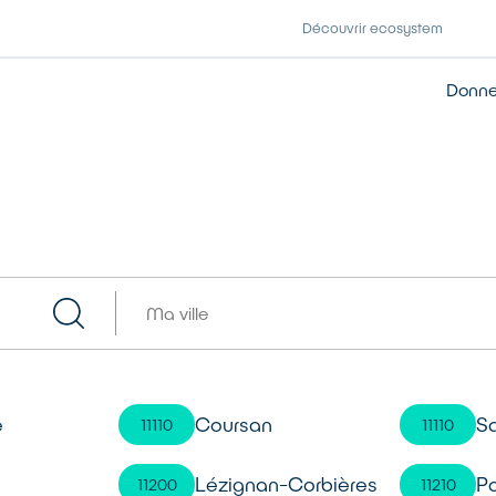
Découvrir ecosystem
Donner
e
Coursan
S
11110
11110
Lézignan-Corbières
Po
11200
11210