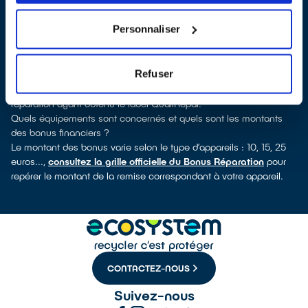
verrez pour quels types d’appareils ce professionnel a obtenu le
label. Réfrigérateur, lave-vaisselle, petit électroménager, TV,
Personnaliser
smartphone, outillage électroportatif : à chaque famille
d’équipements son réparateur spécialisé et labellisé QualiRépar.
Comment bénéficier du Bonus Réparation à Mallemort ?
Refuser
Immédiatement déduit de la facture par le réparateur, le Bonus
Réparation est en vigueur chez tous les professionnels de la
réparation ayant obtenu le label QualiRépar.
Quels équipements sont concernés et quels sont les montants
des bonus financiers ?
Le montant des bonus varie selon le type d’appareils : 10, 15, 25
euros...,
consultez la grille officielle du Bonus Réparation
pour
repérer le montant de la remise correspondant à votre appareil.
CONTACTEZ-NOUS
Suivez-nous