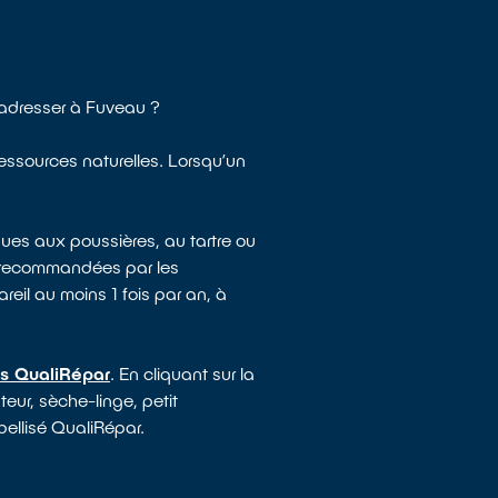
 adresser à Fuveau ?
ressources naturelles. Lorsqu’un
ues aux poussières, au tartre ou
e recommandées par les
reil au moins 1 fois par an, à
és QualiRépar
. En cliquant sur la
eur, sèche-linge, petit
bellisé QualiRépar.