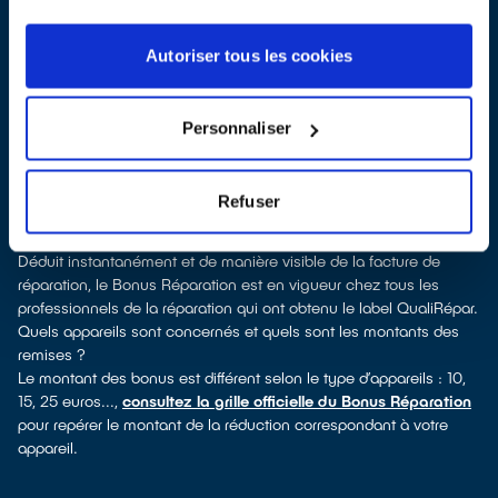
Pour trouver un réparateur d’électroménager à La Penne-sur-
Huveaune, vous pouvez consulter notre
annuaire de réparateurs
labellisés QualiRépar
. En cliquant sur la fiche détaillée du
Autoriser tous les cookies
réparateur, vous verrez pour quels types d’appareils ce
professionnel a obtenu le label. Congélateur, lave-linge, petit
électroménager, télévision, informatique, outillage électroportatif :
Personnaliser
à chaque famille d’équipements son réparateur spécialisé et
labellisé QualiRépar.
Consulter l’annuaire
Refuser
Comment bénéficier du Bonus Réparation à La Penne-sur-
Huveaune ?
Déduit instantanément et de manière visible de la facture de
réparation, le Bonus Réparation est en vigueur chez tous les
professionnels de la réparation qui ont obtenu le label QualiRépar.
Quels appareils sont concernés et quels sont les montants des
remises ?
Le montant des bonus est différent selon le type d’appareils : 10,
15, 25 euros...,
consultez la grille officielle du Bonus Réparation
pour repérer le montant de la réduction correspondant à votre
appareil.