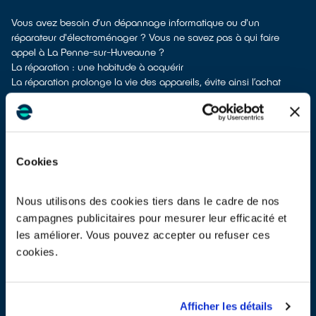
Vous avez besoin d’un dépannage informatique ou d'un
réparateur d'électroménager ? Vous ne savez pas à qui faire
appel à La Penne-sur-Huveaune ?
La réparation : une habitude à acquérir
La réparation prolonge la vie des appareils, évite ainsi l’achat
prématuré de nouveaux produits et donc l’extraction de matières
premières brutes. Lorsqu’un équipement ne marche plus, la
réparation doit toujours faire partie des solutions à étudier.
Éviter la panne en entretenant ses équipements électriques
On ne le dira jamais assez, la plupart des équipements
Cookies
électroménagers s’entretiennent. Des problèmes d’obstruction
dues aux poussières, au tartre ou aux aliments par exemple
fatiguent les composants si on ne procède pas régulièrement aux
Nous utilisons des cookies tiers dans le cadre de nos
opérations de nettoyage recommandées par les fabricants. Par
campagnes publicitaires pour mesurer leur efficacité et
exemple, les fabricants de frigos recommandent de dépoussiérer
les améliorer. Vous pouvez accepter ou refuser ces
la grille noire à l’arrière de l’appareil au moins 1 fois par an, à l’aide
cookies.
d’un chiffon. Pour les aspirateurs sans sac, il est parfois
nécessaire de nettoyer les filtres plusieurs fois par mois.
Chercher un réparateur labellisé QualiRépar à La Penne-sur-
Huveaune
Afficher les détails