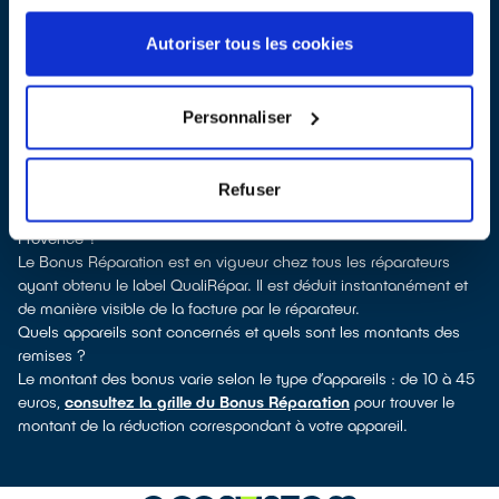
Pour trouver un réparateur d’appareils électriques à Peyrolles-en-
Provence, vous pouvez consulter notre
annuaire de réparateurs
Autoriser tous les cookies
labellisés QualiRépar
. En cliquant sur la fiche détaillée du
réparateur, vous découvrirez pour quels types d’appareils ce
professionnel a obtenu le label. Congélateur, lave-vaisselle, petit
Personnaliser
électroménager, TV, téléphone mobile, outillage électroportatif : à
chaque famille d’appareils son réparateur spécialisé et labellisé
QualiRépar.
Refuser
Consulter l’annuaire
Comment bénéficier du Bonus Réparation à Peyrolles-en-
Provence ?
Le Bonus Réparation est en vigueur chez tous les réparateurs
ayant obtenu le label QualiRépar. Il est déduit instantanément et
de manière visible de la facture par le réparateur.
Quels appareils sont concernés et quels sont les montants des
remises ?
Le montant des bonus varie selon le type d’appareils : de 10 à 45
euros,
consultez la grille du Bonus Réparation
pour trouver le
montant de la réduction correspondant à votre appareil.