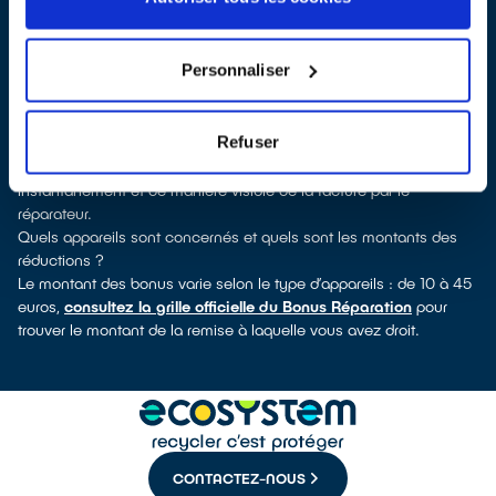
verrez pour quels types d’appareils ce professionnel a obtenu le
label. Congélateur, lave-vaisselle, petit électroménager,
télévision, informatique, outillage électroportatif : à chaque famille
Personnaliser
d’équipements son réparateur spécialisé et labellisé QualiRépar.
Consulter l’annuaire
Comment bénéficier du Bonus Réparation à Mouriès ?
Refuser
Le Bonus Réparation est en vigueur chez tous les professionnels
de la réparation ayant obtenu le label QualiRépar. Il est déduit
instantanément et de manière visible de la facture par le
réparateur.
Quels appareils sont concernés et quels sont les montants des
réductions ?
Le montant des bonus varie selon le type d’appareils : de 10 à 45
euros,
consultez la grille officielle du Bonus Réparation
pour
trouver le montant de la remise à laquelle vous avez droit.
CONTACTEZ-NOUS