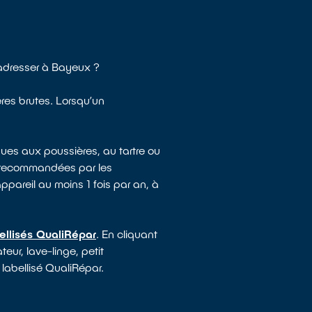
adresser à Bayeux ?
ères brutes. Lorsqu’un
ues aux poussières, au tartre ou
e recommandées par les
appareil au moins 1 fois par an, à
ellisés QualiRépar
. En cliquant
eur, lave-linge, petit
 labellisé QualiRépar.