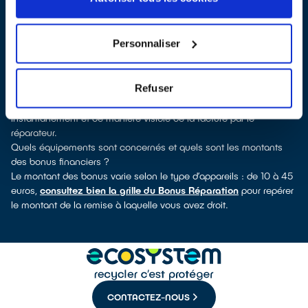
QualiRépar
. En cliquant sur la fiche détaillée du réparateur, vous
découvrirez pour quels types d’appareils ce professionnel a
obtenu le label. Congélateur, sèche-linge, petit électroménager,
Personnaliser
télévision, informatique, outillage électroportatif : à chaque famille
d’appareils son réparateur spécialisé et labellisé QualiRépar.
Comment bénéficier du Bonus Réparation à Touques ?
Refuser
Le Bonus Réparation est en vigueur chez tous les professionnels
de la réparation ayant obtenu le label QualiRépar. Il est déduit
instantanément et de manière visible de la facture par le
réparateur.
Quels équipements sont concernés et quels sont les montants
des bonus financiers ?
Le montant des bonus varie selon le type d’appareils : de 10 à 45
euros,
consultez bien la grille du Bonus Réparation
pour repérer
le montant de la remise à laquelle vous avez droit.
CONTACTEZ-NOUS