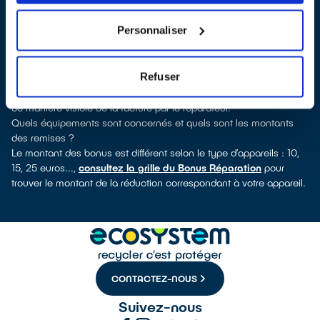
pour quels types d’appareils ce professionnel a obtenu le label.
Congélateur, sèche-linge, petit électroménager, télé,
Personnaliser
informatique, outillage électroportatif : à chaque famille
d’appareils son réparateur spécialisé et labellisé QualiRépar.
Comment bénéficier du Bonus Réparation à Arvert ?
Refuser
Le Bonus Réparation est en vigueur chez tous les réparateurs
ayant obtenu le label QualiRépar. Il est déduit instantanément et
de manière visible de la facture par le réparateur.
Quels équipements sont concernés et quels sont les montants
des remises ?
Le montant des bonus est différent selon le type d’appareils : 10,
15, 25 euros...,
consultez la grille du Bonus Réparation
pour
trouver le montant de la réduction correspondant à votre appareil.
CONTACTEZ-NOUS
Suivez-nous